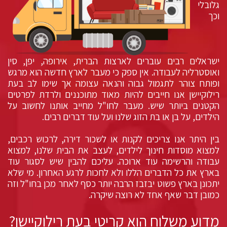
גלובלי
וכך
ישראלים רבים עוברים לארצות הברית, אירופה, יפן, סין
ואוסטרליה לעבודה. אין ספק כי מעבר לארץ חדשה הוא מרגש
ופותח צוהר לתגמול גבוה והנאה עצומה אך שימו לב בעת
רילוקיישן אנו חייבים להיות מאוד מתוכננים ולרדת לפרטים
הקטנים ביותר שיש. מעבר לחו"ל מחייב אותנו לחשוב על
הילדים, על בן או בת הזוג שלנו ועל עוד דברים רבים.
בין היתר אנו צריכים לקנות או לשכור דירה, לרכוש רכבים,
למצוא מוסדות חינוך לילדים, לעצב את הבית שלנו, למצוא
עבודה והרשימה עוד ארוכה. עליכם להבין שיש לסגור עוד
בארץ את כל הדברים הללו ולא לחכות לרגע האחרון. מי שלא
יתכונן בארץ פשוט יבזבז הרבה יותר כסף לאחר מכן בחו"ל וזה
כמובן דבר שאף אחד לא רוצה שיקרה.
מדוע משלוח הוא קריטי בעת רילוקיישן?