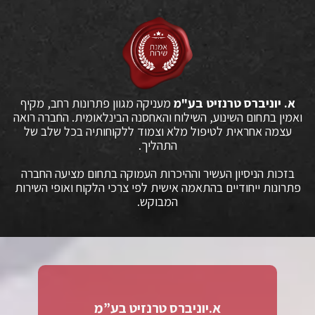
א. יוניברס טרנזיט בע"מ
מעניקה מגוון פתרונות רחב, מקיף
ואמין בתחום השינוע, השילוח והאחסנה הבינלאומית. החברה רואה
עצמה אחראית לטיפול מלא וצמוד ללקוחותיה בכל שלב של
התהליך.
בזכות הניסיון העשיר וההיכרות העמוקה בתחום מציעה החברה
פתרונות ייחודיים בהתאמה אישית לפי צרכי הלקוח ואופי השירות
המבוקש.
א.יוניברס טרנזיט בע”מ