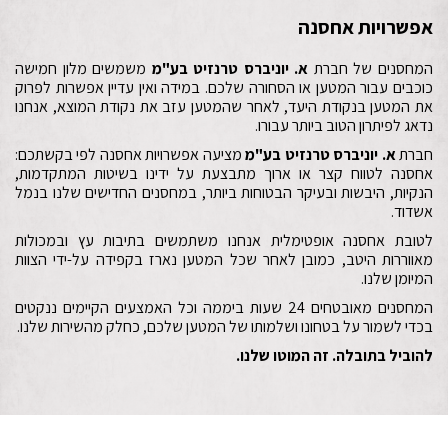
אפשרויות אחסנה
המחסנים של חברת
א. יוניברס טרנזיט בע"מ
משמשים מלון חמישה
כוכבים עבור המטען או הסחורה שלכם. במידה ואין עדיין אפשרות לפרוק
את המטען בנקודת היעד, לאחר שהמטען עזב את נקודת המוצא, אנחנו
נדאג לפיתרון הטוב ביותר עבורו.
חברת
א. יוניברס טרנזיט בע"מ
מציעה אפשרויות אחסנה לפי בקשתכם:
אחסנה לטווח קצר או ארוך מתבצעת על ידינו בשיטות המתקדמות,
הנקיות, היבשות ובעיקר הבטוחות ביותר, במחסנים החדישים שלנו בנמל
אשדוד.
לטובת אחסנה אופטימלית אנחנו משתמשים בתיבות עץ ובמכולות
מאווררות היטב, כמובן לאחר שכל המטען נארז בקפידה על-ידי הצוות
המיומן שלנו.
המחסנים מאובטחים 24 שעות ביממה וכל האמצעים הקיימים ננקטים
בכדי לשמור על בטחונו ושלמותו של המטען שלכם, כחלק מהשירות שלנו.
להוביל בתובלה. זה המוטו שלנו.