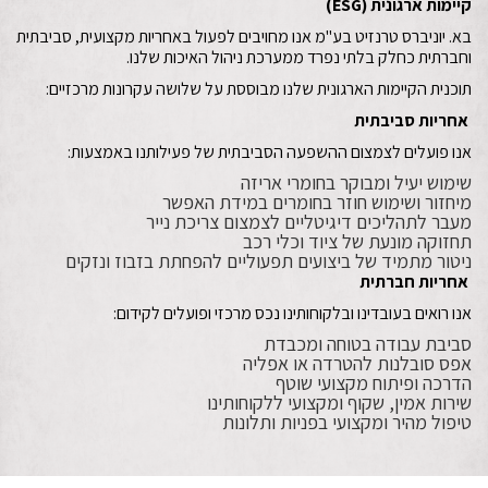
קיימות ארגונית
(ESG)
בא. יוניברס טרנזיט בע"מ אנו מחויבים לפעול באחריות מקצועית, סביבתית
וחברתית כחלק בלתי נפרד ממערכת ניהול האיכות שלנו.
תוכנית הקיימות הארגונית שלנו מבוססת על שלושה עקרונות מרכזיים:
אחריות סביבתית
אנו פועלים לצמצום ההשפעה הסביבתית של פעילותנו באמצעות:
שימוש יעיל ומבוקר בחומרי אריזה
מיחזור ושימוש חוזר בחומרים במידת האפשר
מעבר לתהליכים דיגיטליים לצמצום צריכת נייר
תחזוקה מונעת של ציוד וכלי רכב
ניטור מתמיד של ביצועים תפעוליים להפחתת בזבוז ונזקים
אחריות חברתית
אנו רואים בעובדינו ובלקוחותינו נכס מרכזי ופועלים לקידום:
סביבת עבודה בטוחה ומכבדת
אפס סובלנות להטרדה או אפליה
הדרכה ופיתוח מקצועי שוטף
שירות אמין, שקוף ומקצועי ללקוחותינו
טיפול מהיר ומקצועי בפניות ותלונות