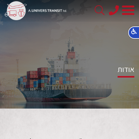
08-
8563145
אודות