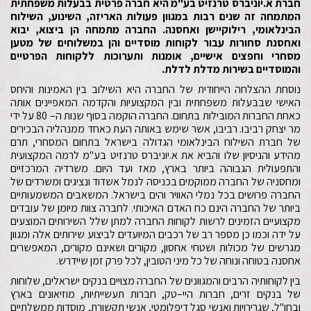
חברת א.יוניברס טרנזיט בע"מ היא חברה פרטית בבעלות משפחתית
המתמחה זה שנים רבות במגוון פעולות האריזה, השינוע, השילוח
הבינלאומי, רילוקיישן ואחסנה. החברה מתמחה הן ביצוא, יבוא
ואחסנת סחורות עבור לקוחות מוסדיים והן במשלוחים של מטען
מסחרי וחפצים אישיים, אומנות ותערוכות ללקוחות הפרטיים
והמוסדיים בשירות מדלת לדלת.
נוסחת ההצלחה הייחודית של החברה היא השילוב בין האמינות והיחס
האישי שבבעלות משפחתית ובין המקצועיות והקדמה המאפיינים אותה
כאחת החברות המובילות בתחום. החברה הוקמה בסוף שנות ה– 80 על ידי
מר יצחק רביבו. רביבו, אשר שימש באותה העת כאחד ממנהליה הבכירים
של חברת השילוח הבינלאומי הגדולה בישראל בתחום המסחרי, תרם
מהידע והניסיון שלו והביא את א.יוניברס טרנזיט בע"מ לרמה המקצועית
והתפעולית הגבוהה ביותר בארץ, מאז ועד היום. משרדיה המרכזיים
ומחסניה של החברה ממוקמים בכניסה לנמל אשדוד ונציגים ומשרדים של
החברה פרושים בכל נמלי האוויר והים בישראל. המשאבים המשמעותיים
ביותר של החברה הינם כח האדם האיכותי. לחברה צוות מיומן של עובדים
מקצועיים הזמינים לרשות לקוחות החברה למתן שלל השירותים המוצעים
על ידה וכמו כן מספר רב של רכבים המיועדים לביצוע שירותים אלה ומגוון
מגרשים של מכולות ושטחי אחסון, מקורים ושאינם מקורים, המאפשרים
אחסנה בטוחה ונוחה של כל מיני הטובין, לכל פרק זמן שיידרש.
בין לקוחותיה הרבים והמגוונים של החברה מצויים בנקים ישראלים, שלוחות
של בנקים זרים, חברות היי–טק, חברות תעשייתיות, מוזיאונים בארץ
ובחו"ל, שגרירויות ואנשי סגל דיפלומטי, אנשי תקשורת, מוסדות ממשלתיים