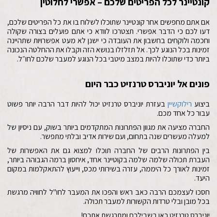
קונטיינר לכל הפריטים שלכם – אפשרי לחלוטין
אם אתם מחפשים אחר קונטיינר שתוכלו לשלוח בו את כל הפריטים שלכם,
דעו לכם כי הדבר אפשרי. תצטרכו לוודא כי אתם פועלים בצורה שקולה
וחכמה ולוקחים בחשבון את העובדה כי ישנן לא מעט אפשרויות שתהיינה
זמינות בכל הנוגע לכך. אל תזלזלו בנושא הזה וקבלו את ההחלטה הנכונה
ביותר כדי שתוכלו להיות במצב מיטבי בכל הנוגע למעבר שלכם לחו״ל.
פונים אל יוניברס טרנזיט כבר היום
ביצוע
רילוקשיין
בעזרת יוניברס טרנזיט יכול להיות דבר הרבה יותר פשוט
עבור כל אחד מכם.
החברה מציעה את מגוון הפתרונות המתקדמים ביותר בשוק, עם ניסיון של
למעלה מעשרים שנה בתחום, ועם שירות אדיב ובלתי מתפשר.
בין הפתרונות הרבים של החברה תוכלו למצוא גם את האפשרות של
העברת תכולה שלמה שלמה בקוטיינר אחד, איחסון ברמה הגבוהה ביותר,
זמינות לאורך כל היממה, עזרה בשירותי מכס, וייעוץ להתאקלמות במקום
היעד.
חסכו לעצמכם הרבה כאב ראש והפכו את המעבר לחו"ל לחוויה מרגשת
בכל מובן ובלי טרדות הקשורות למעבר תכולה.
יוניברס טרנזיט כאן בשבילכם ומתרגשת אתכם!