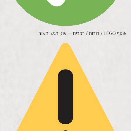
אוסף LEGO / בובות / רכבים — עוגן רגשי חשוב