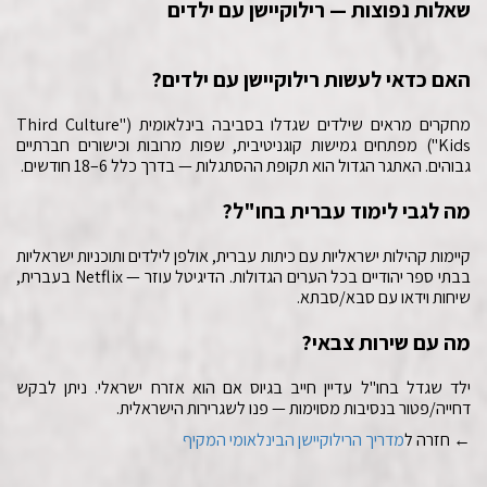
שאלות נפוצות — רילוקיישן עם ילדים
האם כדאי לעשות רילוקיישן עם ילדים?
מחקרים מראים שילדים שגדלו בסביבה בינלאומית ("Third Culture
Kids") מפתחים גמישות קוגניטיבית, שפות מרובות וכישורים חברתיים
גבוהים. האתגר הגדול הוא תקופת ההסתגלות — בדרך כלל 6–18 חודשים.
מה לגבי לימוד עברית בחו"ל?
קיימות קהילות ישראליות עם כיתות עברית, אולפן לילדים ותוכניות ישראליות
בבתי ספר יהודיים בכל הערים הגדולות. הדיגיטל עוזר — Netflix בעברית,
שיחות וידאו עם סבא/סבתא.
מה עם שירות צבאי?
ילד שגדל בחו"ל עדיין חייב בגיוס אם הוא אזרח ישראלי. ניתן לבקש
דחייה/פטור בנסיבות מסוימות — פנו לשגרירות הישראלית.
← חזרה ל
מדריך הרילוקיישן הבינלאומי המקיף