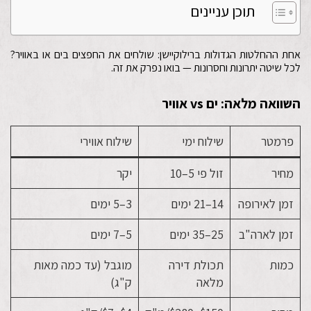
תוכן עניינים
אחת ההחלטות הגדולות ברילוקיישן: שולחים את החפצים בים או באוויר?
לכל שיטה יתרונות וחסרונות — בואו נפרק את זה.
השוואה מלאה: ים vs אוויר
פרמטר
שילוח ימי
שילוח אווירי
מחיר
זול פי 5–10
יקר
זמן לאירופה
14–21 ימים
3–5 ימים
זמן לארה"ב
25–35 ימים
5–7 ימים
כמות
תכולת דירה
מוגבל (עד כמה מאות
מלאה
ק"ג)