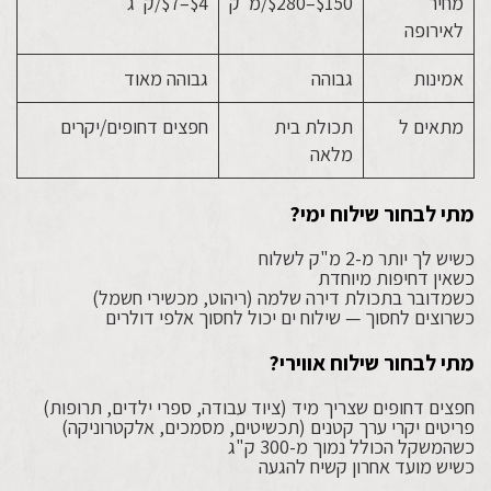
מחיר
$150–$280/מ"ק
$4–$7/ק"ג
לאירופה
אמינות
גבוהה
גבוהה מאוד
מתאים ל
תכולת בית
חפצים דחופים/יקרים
מלאה
מתי לבחור שילוח ימי?
כשיש לך יותר מ-2 מ"ק לשלוח
כשאין דחיפות מיוחדת
כשמדובר בתכולת דירה שלמה (ריהוט, מכשירי חשמל)
כשרוצים לחסוך — שילוח ים יכול לחסוך אלפי דולרים
מתי לבחור שילוח אווירי?
חפצים דחופים שצריך מיד (ציוד עבודה, ספרי ילדים, תרופות)
פריטים יקרי ערך קטנים (תכשיטים, מסמכים, אלקטרוניקה)
כשהמשקל הכולל נמוך מ-300 ק"ג
כשיש מועד אחרון קשיח להגעה