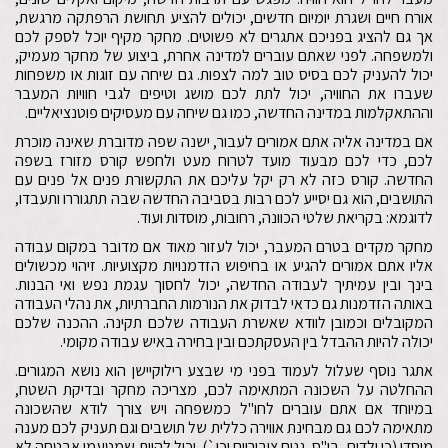
אורח חיים ושגרת יומיום חדשים, יכולים להציע תחושת הרפתקה מרגשת,
אך גם להציג בפניכם אתגרים לא פשוטים. מחקר מקיף יוכל לספק לכם
ולמשפחה. לפני שאתם עוברים למדינה אחרת, ביצוע של מחקר מעמיק,
יכול להעניק לכם בסיס טוב למה לצפות. גם שיחה עם זוגות או משפחות
שעברו את החוויה, יכול לתת לכם מושג וטיפים לגבי חוויות המעבר
וההתאקלמות במדינה החדשה, כמו גם שיחה עם מעסיקים פוטנציאליים.
אם במדינה אליה אתם אמורים לעבור, ישנה שפה מדוברת שאינה מוכרת
לכם, כדי לכם מבעוד מועד לטרוח מעט ולחפש קורס מזורז בשפה
החדשה. קורס כזה לא רק יקל עליכם את התקשורת פנים אל פנים עם
התושבים, הוא גם יסייע לכם רבות בסביבה החדשה שבה תתגוררו ותעבדו,
לדוגמא: בקריאת שלטי הכוונה, רחובות, מוסדות ועוד.
מחקר מקדים בטרם המעבר, יכול לעזור מאוד אם מדובר במקום עבודה
אליו אתם אמורים להגיע או בחיפוש הזדמנויות מקצועיות. זיהוי מכשולים
בינך ובין עמיתיך לעבודה החדשה, יכול לחסוך עגמת נפש ואי הבנות.
באותה הזדמנות גם כדאי לבדוק את הנורמות החברתיות, את נהלי העבודה
המקובלים וכמובן לוודא שאשרת העבודה שלכם תקינה. ההכנה שלכם
יכולה להיות ההבדל בין העסקתכם ובין בחירה באיש עבודה מקומי.
אתגר נוסף שעלול לעמוד בפני מי שבצע רילוקיישן הוא נושא המגורים.
ההחלטה על השכונה המתאימה לכם, מצריכה מחקר ובדיקת השטח,
במיוחד אם אתם עוברים לחו"ל כמשפחה ויש צורך לודא שהשכונה
מתאימה לכם גם מבחינת אווירה כללית של תושבים וגם תעניק לכם מענה
מוסדי (כן ילדים, בי"ס, גנים ציבוריים וכו`). יכול להיות שמטעמי אבטחה לא