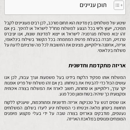
תוכן עניינים
שינוע של משלוחים בין מדינות הוא תחום מורכב, לכן רבים מעוניינים לקבל
תמיכה, ייעוץ וליווי בכל הנוגע למשלוח מחו"ל לישראל או להיפך. בין אם
זהו יבוא משלוח מגרמניה לישראל או ייצוא למדינות שונות, אנו יוניברס
טרנזיט, חברה בבעלות פרטית המתמחה בכל הקשור בשילוח בינלאומי,
אריזה, אחסנה ורילוקיישן, מציגים את התשובות לכל מה שרציתם לדעת על
משלוח בינלאומי.
אריזה מתקדמת וחדשנית
המשלוח אותו מפקיד הלקוח בידינו בעל משמעות וערך עבורו, לכן אנו
עושים הכול כדי להבטיח את בטיחותו. בין אם זהו משלוח של פריט אומנות
יקר ערך, רילוקיישן או סחורות, חשוב לארוז את המשלוח בצורה איכותית
ומקצועית כך שיהיה בטוח ומוגן מכל פגע.
אנו שמים דגש על טכניקות אריזה חדשניות ומתוחכמות, שיעניקו ללקוח
תחושת ביטחון מלאה ויבטיחו כי המשלוח יגיע ליעדו בשלום. המשלוחים
נעטפים, מודבקים ונארזים בצורה טובה על ידי בעלי מקצוע מיומנים
המומחים ומנוסים במלאכת האריזה.