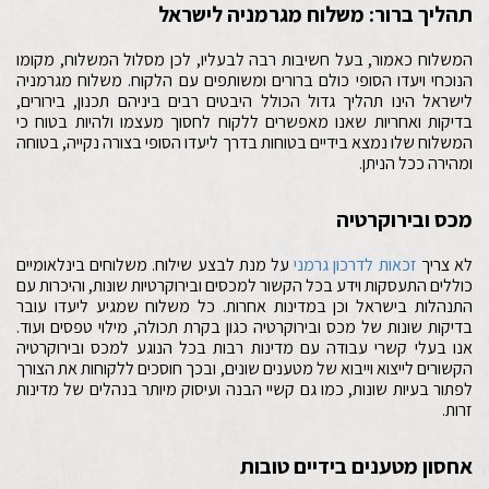
תהליך ברור: משלוח מגרמניה לישראל
המשלוח כאמור, בעל חשיבות רבה לבעליו, לכן מסלול המשלוח, מקומו
הנוכחי ויעדו הסופי כולם ברורים ומשותפים עם הלקוח. משלוח מגרמניה
לישראל הינו תהליך גדול הכולל היבטים רבים ביניהם תכנון, בירורים,
בדיקות ואחריות שאנו מאפשרים ללקוח לחסוך מעצמו ולהיות בטוח כי
המשלוח שלו נמצא בידיים בטוחות בדרך ליעדו הסופי בצורה נקייה, בטוחה
ומהירה ככל הניתן.
מכס ובירוקרטיה
לא צריך
זכאות לדרכון גרמני
על מנת לבצע שילוח. משלוחים בינלאומיים
כוללים התעסקות וידע בכל הקשור למכסים ובירוקרטיות שונות, והיכרות עם
התנהלות בישראל וכן במדינות אחרות. כל משלוח שמגיע ליעדו עובר
בדיקות שונות של מכס ובירוקרטיה כגון בקרת תכולה, מילוי טפסים ועוד.
אנו בעלי קשרי עבודה עם מדינות רבות בכל הנוגע למכס ובירוקרטיה
הקשורים לייצוא וייבוא של מטענים שונים, ובכך חוסכים ללקוחות את הצורך
לפתור בעיות שונות, כמו גם קשיי הבנה ועיסוק מיותר בנהלים של מדינות
זרות.
אחסון מטענים בידיים טובות