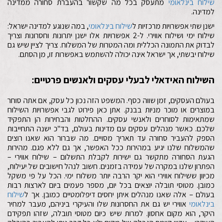
שילוח בינלאומי
מתעסק בכל מה שקשור בהעברת סחורה ממדינה
למדינה.
ישנן שתי אפשרויות מרכזיות ל
שילוח בינלאומי
, במה שנוגע למדינה ישראל:
שילוח ימי ושילוח אווירי. ל-2 אפשרויות אלו ישנן יתרונות וחסרונות וצריך
לבדוק את התמונה הכללית ומה המטרות של המשלוח. צריך לציין שיש גם
שילוח יבשתי, אך ישראל אינה יכולה להשתמש באפשרות זו, מן הסתם.
השילוח האידאלי לבעלי עסקים ולאנשים פרטיים:
בעולם העסקים, זמן שווה כסף. המשפט הזה נכון כל עסק, אם אתה סוחר
במוצרים או מוכר מניות בבנק. אתן כאן פירוט לגבי אפשרויות השילוח
שמתאימות לסוחרים ולאנשי עסקים. ההחלטות והבחירות הן התפקיד
שלכם. כאשר מנהלים עסקים עם מדינות בעולם, בד"כ ישנה התחייבות
הספק להעביר סחורה עד תאריך מסויים. מה שברור הוא שאנו רוצים
שהמשלוח שלנו יגיע במהירות ככל האפשר, אך גם ללא פגם. מהירות
הגעת הסחורה מתקשר גם ישירות לקבלת התשלום – שילוח אווירי –
הפתרון שלנו במקרה של עמידה בזמנים. חשוב לנהל חישובים של יעילות,
מכיוון ששילוח אווירי הוא יקר הרבה יותר משלוח ימי. הכל על פי משקל
כמובן. מטוסי תובלה יוצאים בכל יום, מספר פעמים ביום לארצות רבות
בעולם – אלה שאנו מנהלים איתן יחסים דיפלומטיים כמובן. אך ל
שילוח
בינלאומי
אווירי יש גם את החסרונות שלו והעיקרי ביניהם, מעבר למחיר
היקר, הוא מקום אחסון. למרות שיש כיום מטוסי תובלה, שזהו תפקידם