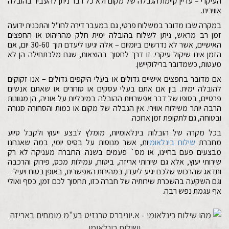
העיקרי – עדיין קיימת הגבלה של מקום ולא כל דבר ניתן להעביר בהובלה
אווירית.
במקרה שבו מדובר במשלוח פרטי, גם במעבר דירה לחו"ל והתכנית ידועה
זמן רב מראש, ניתן לשלוח בהובלה ימית חלק מהריהוט או החפצים
האישיים, אשר לא נדרשים ביומיום – אלה יגיעו ליעדם תוך 30-60 יום, אם
הזמן אינו שיקול עיקרי. זו דרך לחסוך בהוצאות, שגם מלכתחילה הן לא
מעטות, כשמדובר ברילוקיישן.
אם מדובר בחפצים אישיים גדולים או בעלי היקפים גדולים – אנו זקוקים
להובלה ימית. בין אם אתם בעלי עסקים או סוחרים או שאתם אנשים
פרטיים, בסופו של דבר אפשרויות ההובלה במיכליות על אוניה, הן מגוונות
הרבה יותר משילוח אווירי. אין הגבלה של מקום או כמות והסחורה סגורה
ובטוחה, גם לתקופת זמן ארוכה.
בכל מקרה של הובלות בינלאומיות, מומלץ לבצע ייעוץ ולקבל סיוע
מחברת
שילוח בינלאומי
ות, אשר מנוסות על בסיס יומי, במה שאנחנו
מבצעים פעם בחיינו, או מס` פעמים בשנה. החברה מעניקה לא רק
שירותי יעוץ, אלא גם שירותי אריזה, ביטוח, עמילות מכס, פירוק והרכבה
ותדאג שהרכוש שלכם יגיע ליעדו, במהירות האפשרית, באופן בטוח ויעיל –
וגם השקעה בהשכרת שירותיה של חברה כזו, תחסוך לכם זמן, כסף ואולי
אף עגמת נפש רבה.