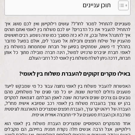
תוכן עניינים
מעוניינים להתחיל למכור לחו"ל? עושים רילוקיישן ואין לכם מושג איך
להתחיל להעביר את כל הדברים? יש לכם משלוח בין לאומי ואתם תוהים
איך להתנהל איתו? ובכן, זה לא כזה מסובך כמו שזה נשמע. רבים חוששים
מהעניין של שילוח חפצים וחבילות אל מעבר לים, אולם בפועל מדובר
בתהליך די פשוט, שמתקיים בסיוען של חברות שמתמחות במשלוח בין
לאומי. חברת יוניברס טרנזיט למשל, הינה חברה מובילה מתוך כל אותן
חברות, דרכה ניתן לשלח משלוח בין לאומי לכל רחבי העולם.
באילו מקרים זקוקים להעברת משלוח בין לאומי?
האפשרות להעביר משלוח בין לאומי נחוצה עבור כל מי שמבקש לייעד
מטענים גדולים למדינות שונות. יש כל מני סוגים של משלוחים, מהם
נובעים גם צרכים שונים והיערכות שונה לאופן הובלתם. דוגמאות למקרים
בהן יש צורך בהעברת משלוח בין לאומי: רכב שמיובא אישית מחו"ל,
העברה של ריהוט יקר ערך, העברת חפצים שמצריכים התארגנות לוגיסטית
מורכבת וכן העברת מטענים על ידי תחבורה אווירית או ימית.
אחד מהמקרים הטיפוסיים שמצריכים העברת משלוח בין לאומי הוא
רילוקיישן. אצל הרבה אנשים חלה נקודת תפנית בחייהם, הם מקבלים
הצעת עבודה מעניינית או נקראים לשליחות דיפלומטית, ואז עליהם לשנע