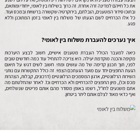
את כל חייהם למדינה זרה אחרת. זה כרוך בשילוח בין לאומי, ייחודי ומותאם,
ובתוכו סידור המטענים, הובלתם, בירוקרטיה שקשורה ברשויות ובמכס ועוד.
כל אלו הכרחיים לשם הגעתו של משלוח בין לאומי בזמן המתוכנן וללא
פגע.
איך נערכים להעברת משלוח בין לאומי?
כיאה למעבר הכולל העברת מטענים אישיים, חשוב לבצע היערכות
מקיפה והכנה מוקדמת יעילה. היא צריכה להתחיל עוד כמה חודשים טובים
לפני, תוך תכנון קדימה של מה עושים ומתי. חשוב לשים דגש על תיאום
הגעת החפצים יחד עם מועד הגעתכם הצפוי. זה כולל התקשרות עם נותני
השירות הרלוונטיים, ארגון המסמכים הרלוונטיים (דרכונים, קבלות, הצהרות
מכס וכו'), מיון החפצים להכרחיים ולא הכרחיים וכו'. לאחר שהחלטתם מה
אתם משנעים לחו"ל, רשמו באופן מסודר מהם אותם פריטים שנשלחים,
ואף כדאי מאוד לצלם אותם ליתר ביטחון.