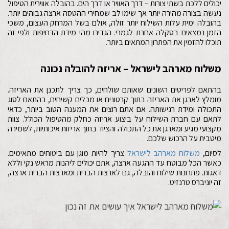
יכולים ללכת בשתי צורות – דרך האוויר או דרך הים. בהובלה אווירית הטיפול
נעשה בצורה מהירה יותר אך שימו לב שמחירי ההטסה ארצה גבוהים יותר.
בהובלה ימית עלות השילוח יותר זולה, אולם בשל המרחק העצום, משכי
הזמן נמצאים בסקלה אחרת לגמרי. הגדירו מהי מידת הדחיפות ולפי זה
תוכלו להזמין את הפתרון המתאים ביותר.
משלוח מארהב לישראל – אריזה להובלה נכונה
בהתאם לפריטים השונים שאותם שולחים, כך צריך לתכנן את האריזה.
מומלץ לארגן את האריזה בתוך קרטונים או מכלים קשיחים, בהתאם לסוג
התכולה ומידת רגישותה. אם אתם רוצים את המענה הטוב ביותר, כדאי
לתאם עם חברת השילוח על ביצוע אריזה כחלק מהטיפול הכולל. צוות
מקצועי מגיע ומארגן את כל התכולה והציוד בתוך אריזות איכותיות, לשמירה
מיטבית על הרכוש שלכם.
לסיום,
משלוח מארהב לישראל
צריך להיות מוגן עם ביטוחים מתאימים.
כאשר הכל מבוטח עד ההגעה ארצה, אתם יכולים ליהנות מראש נקי וללא
דאגות. פתרונות שילוח והובלה, גם לארצות הברית ומארצות הברית ארצה,
זה יוניברס טרנזיט.