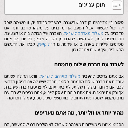
תוכן עניינים
טיסות בין מדינתיות הן דבר שבשגרה. להעביר כבודת יד, זו משימה שכל
ילד יכול לעשות, אבל הפעם אנו מדברים על משהו מורכב יותר. אנו
מדברים על
משלוח מארהב לישראל
, העברה של תכולת בית או קונטיינר.
וזה, חייבים לומר, לא משהו שאדם מן השורה מבצע כל יום. אם אתם
מסיימים שליחות בארה"ב או שהסתיים ה
רילוקיישן
, קבלו את הדגשים
החשובים, איך עושים את זה נכון.
לעבוד עם חברת שילוח מתמחה
אם אתם צריכים להעביר
משלוח מארהב לישראל
, וודאו תחילה שאתם
עובדים עם חברת שילוח מתמחה. כלומר, חברה שיש לה את הניסיון הדרוש
לכם. אם מדובר בשילוח של תכולת בית, אתם לא צריכים חברה שעובדת
אך ורק עם יבואנים. אם אתם פותחים עסק לייבוא, אתם צריכים לעבוד עם
גורם מקצועי שמכיר את התחום לרבות נושאי מיסוי, מכס, עמילות וכדומה.
מהיר יותר או זול יותר, מה אתם מעדיפים
תסכימו איתנו כי משלוחים מארהב לישראל לא הולכים ברגל. למעשה, הם