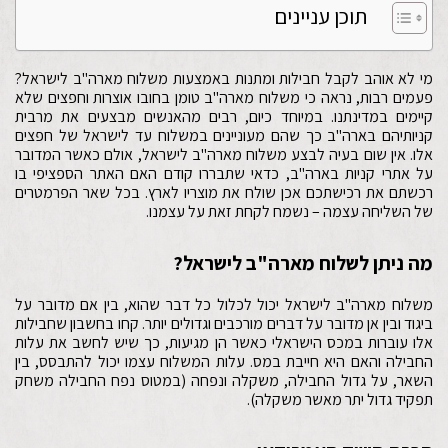
תוכן עניינים
מי לא אוהב לקבל חבילות ומתנות באמצעות משלוח מארה"ב לישראל?
פעמים רבות, נראה כי משלוח מארה"ב טומן בחובו אוצרות וחפצים שלא
קיימים במדינתנו. במיוחד כיום, רבים מהאנשים מבצעים את מרבית
קניותיהם בארה"ב כך שהם מעוניינים במשלוח עד לישראל של חפצים
אלו. אין שום בעיה לבצע משלוח מארה"ב לישראל, אולם כאשר המדובר
על אתרי קניות בארה"ב, כדאי שתבררו קודם האם האתר הספציפי בו
רכשתם את רכישתכם אכן שולח את מוצריו לארץ. בכל שאר הפרמטרים
של השליחה עצמה – נשמח לקחת זאת על עצמנו.
מה ניתן לשלוח מארה"ב לישראל?
משלוח מארה"ב לישראל יכול לכלול כל דבר שהוא, בין אם מדובר על
ביגוד ובין אן מדובר על דברים מורכבים וגדולים יותר. קחו בחשבון שחבילות
אלו עוברות במכס הישראלי כאשר הן מגיעות, כך שיש לחשב את עלות
החבילה והאם היא חייבת במס. עלות המשלוח עצמו יכול להתבסס, בין
השאר, על גדול החבילה, משקלה ונפחה (במטוס נפח החבילה משחק
תפקיד גדול יתר מאשר משקלה).