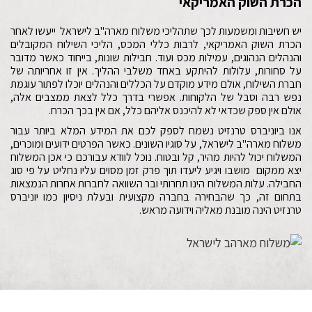
הכרת השוק האמריקאי
יש חשיבות ומשמעות לכך שתהליכי משלוח מארה"ב לישראל ייעשו לאחר
הכרת השוק האמריקאי, לרבות כללי המכס, הליכי השילוח המקובלים
והנהלים הנהוגים, עמילות מכס ועוד. חבילות שונות, בייחוד כאשר מדובר
על סחורות, עלולות להיתקע באחד משלבי ההליך. אין זו אחריותה של
חברת השילוח, אולם מידע מוקדם על הכללים והנהלים יוכלו לפתור עוגמת
נפש רבה וסבל של הלקוחות. אפשרי בדרך כלל לצאת ממצבים אלה,
אולם אין ספק שכדאי לא להיכנס אליהם כלל, אם אין בכך הכרח.
אנו ביוניברס טרנזיט נשמח לספק לכם את המידע המלא ביותר עבור
משלוח מארה"ב לישראל, על סוגיו השונים. כאשר הפרטים ידועים ומוכרים,
המשלוח יכול להיות מהיר, קל ובטוח. נוכל לוודא עבורכם כי אכן המשלוח
יצא ממקום מושבו ויגיע ליעדו תוך פרק זמן מסוים עליו נחליט על פי סוג
החבילה. עלות המשלוח הינו תחרותי ובר השוואה לחברות אחרות הנמצאות
בתחום זה, כך שהבחירה בחברה מקצועית ובעלת ניסיון כמו יוניברס
טרנזיט הינה מובנת מאליה וידועה מראש.