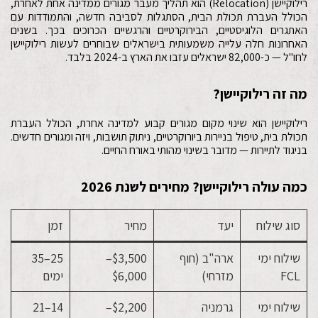
רילוקיישן (Relocation) הוא תהליך מעבר מגורים ממדינה אחת לאחרת,
הכולל העברת תכולת הבית, הסתגלות לסביבה חדשה, והתמודדות עם
האתגרים הלוגיסטיים, הבירוקרטיים והרגשיים הכרוכים בכך. בשנים
האחרונות חלה עלייה משמעותית בישראלים שבוחרים לעשות רילוקיישן
לחו"ל — כ-82,000 ישראלים עזבו את הארץ ב-2024 בלבד.
מה זה רילוקיישן?
רילוקיישן הוא שינוי מקום מגורים קבוע למדינה אחרת, הכולל העברת
תכולת בית, טיפול בניירות ביורוקרטיים, ניתוק תושבות, ויזה ומגורים חדשים.
בניגוד לתיירות — מדובר בשינוי מהותי באורח החיים.
כמה עולה רילוקיישן? מחירים לשנת 2026
סוג שילוח
יעד
מחיר
זמן
שילוח ימי
ארה"ב (חוף
$3,500–
25–35
FCL
מזרחי)
$6,000
ימים
שילוח ימי
גרמניה
$2,200–
14–21