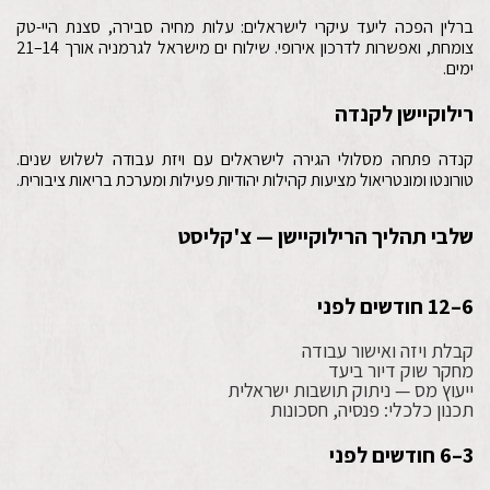
ברלין הפכה ליעד עיקרי לישראלים: עלות מחיה סבירה, סצנת היי-טק
צומחת, ואפשרות לדרכון אירופי. שילוח ים מישראל לגרמניה אורך 14–21
ימים.
רילוקיישן לקנדה
קנדה פתחה מסלולי הגירה לישראלים עם ויזת עבודה לשלוש שנים.
טורונטו ומונטריאול מציעות קהילות יהודיות פעילות ומערכת בריאות ציבורית.
שלבי תהליך הרילוקיישן — צ'קליסט
6–12 חודשים לפני
קבלת ויזה ואישור עבודה
מחקר שוק דיור ביעד
ייעוץ מס — ניתוק תושבות ישראלית
תכנון כלכלי: פנסיה, חסכונות
3–6 חודשים לפני