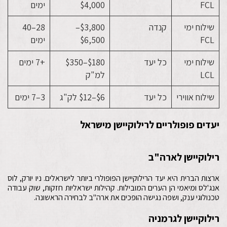
FCL
$4,000
ימים
שילוח ימי
קנדה
$3,800–
28–40
FCL
$6,500
ימים
שילוח ימי
כל יעד
$180–$350
+7 ימים
LCL
למ"ק
שילוח אווירי
כל יעד
$6–$12 לק"ג
3–7 ימים
יעדים פופולריים לרילוקיישן מישראל
רילוקיישן לארה"ב
ארצות הברית היא יעד הרילוקיישן הפופולרי ביותר לישראלים. ניו יורק, לוס
אנג'לס ומיאמי הן הערים המובילות. קהילות ישראליות חזקות, שוק עבודה
טכנולוגי ענק, ושפה נגישה הופכים את ארה"ב לבחירה הראשונה.
רילוקיישן לגרמניה