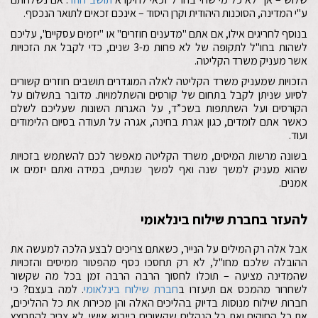
ע"י המדינה, הסוכנות היהודית וקרן היסוד – אינכם זכאים לתואר הנכסף.
בנוסף לחריגים אילו, אם אתם "מדענים חוזרים" או "יזמים עסקיים", עליכם
לשהות בחו"ל לתקופה של לא פחות מ-3 שנים, כדי לקבל את הזכויות
אשר מעניק משרד הקליטה.
הזכויות שמעניק משרד הקליטה לאלה המוגדרים תושבים חוזרים קשורים
לסיוע שניתן לקבל בתחום של קורסים והשתלמויות. מדובר בתשלום על
הקורסים ועל השתתפות בשכ”ד, על האגרות השונות שעליכם לשלם
כאשר אתם לומדים, כגון אגרת בחינה, אגרה על תעודה בסיום הלימודים
ועוד.
בשונה מרשות המיסים, משרד הקליטה מאפשר לכם להשתמש בזכויות
שהוא מעניק למשך שנה ואף למשך שנתיים, במידה ואתם יזמים או
אמנים.
להעזר בחברת שילוח בינלאומי
אבל אלה רק המילים על הנייר, כשאתם צריכים לבצע הלכה למעשה את
ההובלה שלכם מחו"ל, לא רק תחסכו כסף מהפטור ממיסים והזכויות
שהמדינה מציעה – תוכלו לחסוך הרבה הרבה זמן בכל מה שקשור
לשחרור מהמכס אם תיעזרו ב
חברת שילוח בינלאומי
. למה בעצם? כי
חברות שילוח מנוסות בדיוק בהליכים האלה והן מכירות את כל ההליכים,
את כל החוקים ואת כל הנהלים שקשורים בייבוא אישי. לא צריך להתרוצץ