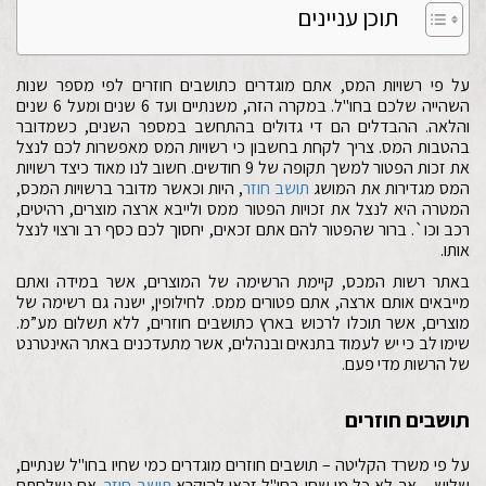
תוכן עניינים
על פי רשויות המס, אתם מוגדרים כתושבים חוזרים לפי מספר שנות
השהייה שלכם בחו"ל. במקרה הזה, משנתיים ועד 6 שנים ומעל 6 שנים
והלאה. ההבדלים הם די גדולים בהתחשב במספר השנים, כשמדובר
בהטבות המס. צריך לקחת בחשבון כי רשויות המס מאפשרות לכם לנצל
את זכות הפטור למשך תקופה של 9 חודשים. חשוב לנו מאוד כיצד רשויות
המס מגדירות את המושג
תושב חוזר
, היות וכאשר מדובר ברשויות המכס,
המטרה היא לנצל את זכויות הפטור ממס ולייבא ארצה מוצרים, רהיטים,
רכב וכו`. ברור שהפטור להם אתם זכאים, יחסוך לכם כסף רב ורצוי לנצל
אותו.
באתר רשות המכס, קיימת הרשימה של המוצרים, אשר במידה ואתם
מייבאים אותם ארצה, אתם פטורים ממס. לחילופין, ישנה גם רשימה של
מוצרים, אשר תוכלו לרכוש בארץ כתושבים חוזרים, ללא תשלום מע”מ.
שימו לב כי יש לעמוד בתנאים ובנהלים, אשר מתעדכנים באתר האינטרנט
של הרשות מדי פעם.
תושבים חוזרים
על פי משרד הקליטה – תושבים חוזרים מוגדרים כמי שחיו בחו"ל שנתיים,
שלוש – אך לא כל מי שחי בחו"ל זכאי להיקרא
תושב חוזר
. אם נשלחתם