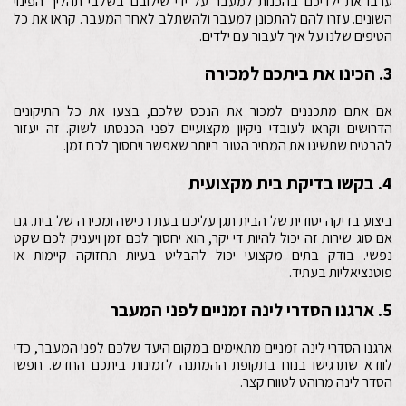
ערבו את ילדיכם בהכנות למעבר על ידי שילובם בשלבי תהליך הפינוי
השונים. עזרו להם להתכונן למעבר ולהשתלב לאחר המעבר. קראו את כל
הטיפים שלנו על איך לעבור עם ילדים.
3. הכינו את ביתכם למכירה
אם אתם מתכננים למכור את הנכס שלכם, בצעו את כל התיקונים
הדרושים וקראו לעובדי ניקיון מקצועיים לפני הכנסתו לשוק. זה יעזור
להבטיח שתשיגו את המחיר הטוב ביותר שאפשר ויחסוך לכם זמן.
4. בקשו בדיקת בית מקצועית
ביצוע בדיקה יסודית של הבית תגן עליכם בעת רכישה ומכירה של בית. גם
אם סוג שירות זה יכול להיות די יקר, הוא יחסוך לכם זמן ויעניק לכם שקט
נפשי. בודק בתים מקצועי יכול להבליט בעיות תחזוקה קיימות או
פוטנציאליות בעתיד.
5. ארגנו הסדרי לינה זמניים לפני המעבר
ארגנו הסדרי לינה זמניים מתאימים במקום היעד שלכם לפני המעבר, כדי
לוודא שתרגישו בנוח בתקופת ההמתנה לזמינות ביתכם החדש. חפשו
הסדר לינה מרוהט לטווח קצר.