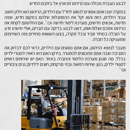
לבצע העברת מכולה עם הריהוט מהארץ אל ביתכם החדש.
במקרה שבו אתם אמורים לנסוע לחו"ל עם הילדים, הריהוט הוא חלק חשוב
עבור הילדים, היות והוא יקל את ההסתגלות שלהם במקום חדש, שפה
חדשה, אנשים חדשים, מערכת לימוד חדשה וכו`. אם החלטתם לקחת את
הריהוט אתכם ושלוח אותו, דאגו לבצע בדיקה עם חברים, אולי מישהו יודע
על הובלה במחיר סביר ובכל מקרה, בצעו השוואת מחירים ומה השירותים
שמעניקה כל חברה.
מעבר לנושא הריהוט, אם אתם נוסעים עם הילדים, כדאי לכם לבדוק את
הסביבה שבה אתם מתכוונים להתגורר. בידקו האם היא ראויה למגורי ילדים
בכלל. מה סגנון מערכת הלימוד והחברה באזור. האם יש שירותים ראויים
למגורי ילדים, כגון: שירותי רפואה ובתי מרקחת; חוגים לילדים; גנים ציבוריים
וכו`