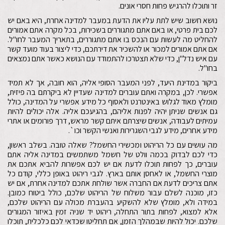
זר ותוכלו להרגיש פחות חסרי אונים.
נושא חשוב שיש לתת עליו את הדעת במעבר למדינה אחרת, היא באם יש
לכם בית פרטי, או באם אתם מתגוררים בשכירות, בכל מקרה אתם אמורים
להחליט מה לעשות עם הנכס בו אתם מתגוררים, בתאריך המעבר לחו"ל.
אם אתם אמורים למכור או להשכיר את דירתכם, כדי ליצור בעוד מועד קשר
עם איש נדל"ן, כדי שלא תצטרכו להתמודד עם הנושא כאשר אתם נמצאים
בחו"ל.
ביקור במדינת היעד, לפני המעבר הסופי אליה, הוא חובה, אך לא תמיד
אפשרי. לכן, במקרה ואתם עוברים למדינה שעדיין לא ביקרתם בה פיזית,
מומלץ מאוד לגלוש באינטרנט ולאסוף כל מידע אפשרי על המדינה, כולל
גם אנשים שניתן יהיה לפנות אליהם, בהגיעכם אליה. אלה יכולים להיות
עמיתים לעבודה, אנשים שיצרתם איתם קשר מראש, דרך פורומים או אתרי
מידע אחרים, מידע לגבי השגרירות ואנשי הקשר וכו`.
מה עושים עם כל הריהוט ומכשירי החשמל? שאלה טובה. בשלב ראשון,
כדי לכם לבדוק בכמה וולט של חשמל משתמשים במדינה אליה אתם
עוברים, כך לפחות תוכלו לדעת אם יש לכם אפשרות להביא אתכם את
מוצרי החשמל, או לאחסן אותם בארץ. לגבי ריהוט באופן כללי, קודם כל
אתם צריכים לדעת אם החברה אשר שולחת אתכם למדינה אחרת, אם יש
כזו, מוכנה לשלם עבור משלוח של הריהוט שלכם, כולל ביטוח כמובן.
במידה ולא, מומלץ שלא להשקיע בהעברת מכולה עם הריהוט שלכם,
אלא למצוא, לפחות בתור התחלה, ריהוט יד שניה זמין באיזור המגורים
שלכם. יכול להיות שבמהלך הזמן, אם תחליטו שכדאי לכם כלכלית, תוכלו