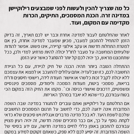
כל מה שצריך להכין ולעשות לפני שמבצעים רילוקיישן
במדינה זרה. הכנת המסמכים, התיקים, הכרות
מקדימה עם המקום, ועוד.
לאחר שהחלטתם לעבור למדינה אחרת וכבר יש לכם תאריך, זה בדיוק
הזמן להתחיל להתכונן למעבר, מכיוון שמעבר למדינה אחרת, בין אם
למטרת התחלות חדשות או עקב אילוצי קריירה, אינו פשוט. אפשר להודות
שלעיתים המחשבה על מעבר לחו"ל יכולה להיות מרתיע למדי ולכן, ככל
שתתכוננו מראש, כך יהיה לכם קל יותר להסתגל כאשר יגיע הזמן.
ההתחלה הטובה ביותר תהיה הכנה של תיק לניירת, עם כל הניירת
החשובה לכם, כזו שבלעדיה אתם עלולים להתעכב או למצוא את עצמכם
ללא יכולת לקבל זכות כלשהי או אישור: תעודת לידה, רישומי חיסונים ודו"ח
בריאות, מסמכי ביטוח, תעודות הסמכה ולימודים, מסמכים פיננסיים
ומשפטיים, דרכונים ואישורי כניסה וכו`. מקמו את התיק הזה במקום הכי
בטוח עבורכם, כדי שהוא לא יאבד במהלך האריזות.
אם החלטתם על רילוקיישן ואתם עוברים להתגורר במדינה שבה השפה
המדוברת אינה ידועה לכם, כדי לחשוב על תרגום המסמכים החשובים
שלכם לשפת היעד. לא בכל מדינה מדברים אנגלית ויש סיכונים שלא כדאי
לקחת. נוסף על כך, אם כבר מזכירים שפה חדשה, זה יהיה רעיון מצויין
עבורכם להתכונן באופן כללי לחיים במדינה חדשה, עם ידע בסיסי של
השפה המדוברת. זה יסייע לכם ללא ספק, כשאתם זקוקים למידע במקום